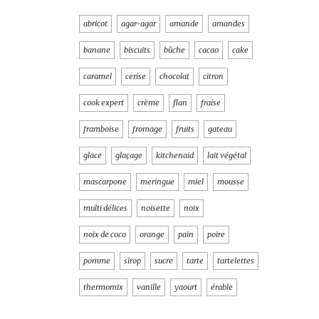
abricot
agar-agar
amande
amandes
banane
biscuits
bûche
cacao
cake
caramel
cerise
chocolat
citron
cook expert
crème
flan
fraise
framboise
fromage
fruits
gateau
glace
glaçage
kitchenaid
lait végétal
mascarpone
meringue
miel
mousse
multi délices
noisette
noix
noix de coco
orange
pain
poire
pomme
sirop
sucre
tarte
tartelettes
thermomix
vanille
yaourt
érable