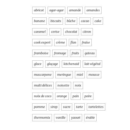
abricot
agar-agar
amande
amandes
banane
biscuits
bûche
cacao
cake
caramel
cerise
chocolat
citron
cook expert
crème
flan
fraise
framboise
fromage
fruits
gateau
glace
glaçage
kitchenaid
lait végétal
mascarpone
meringue
miel
mousse
multi délices
noisette
noix
noix de coco
orange
pain
poire
pomme
sirop
sucre
tarte
tartelettes
thermomix
vanille
yaourt
érable