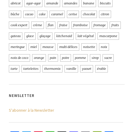
abricot
agar-agar
amande
amandes
banane
biscuits
bûche
cacao
cake
caramel
cerise
chocolat
citron
cook expert
crème
flan
fraise
framboise
fromage
fruits
gateau
glace
glaçage
kitchenaid
lait végétal
mascarpone
meringue
miel
mousse
multi délices
noisette
noix
noix de coco
orange
pain
poire
pomme
sirop
sucre
tarte
tartelettes
thermomix
vanille
yaourt
érable
NEWSLETTER
S'abonner à la Newsletter