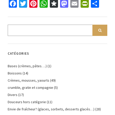
Facebook
Twitter
Pinterest
WhatsApp
Diaspora
Mastodon
Email
PrintFr
Part
CATÉGORIES
Bases (crèmes, pâtes….)
(1)
Boissons
(14)
Crèmes, mousses, yaourts
(49)
crumble, gratin et compagnie
(5)
Divers
(17)
Douceurs hors catégorie
(11)
Envie de fraîcheur? (glaces, sorbets, desserts glacés…)
(28)