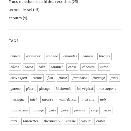
Trucs et astuces au fil des recettes
(25)
un peu de sel
(15)
Yaourts
(9)
TAGS
abricot
agar-agar
amande
amandes
banane
biscuits
bûche
cacao
cake
caramel
cerise
chocolat
citron
cook expert
crème
flan
fraise
framboise
fromage
fruits
gateau
glace
glaçage
kitchenaid
lait végétal
mascarpone
meringue
miel
mousse
multi délices
noisette
noix
noix de coco
orange
pain
poire
pomme
sirop
sucre
tarte
tartelettes
thermomix
vanille
yaourt
érable