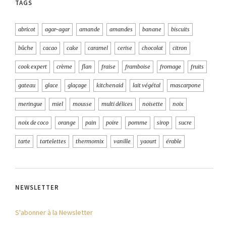
TAGS
abricot
agar-agar
amande
amandes
banane
biscuits
bûche
cacao
cake
caramel
cerise
chocolat
citron
cook expert
crème
flan
fraise
framboise
fromage
fruits
gateau
glace
glaçage
kitchenaid
lait végétal
mascarpone
meringue
miel
mousse
multi délices
noisette
noix
noix de coco
orange
pain
poire
pomme
sirop
sucre
tarte
tartelettes
thermomix
vanille
yaourt
érable
NEWSLETTER
S'abonner à la Newsletter