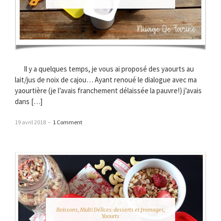
Il y a quelques temps, je vous ai proposé des yaourts au
lait/jus de noix de cajou… Ayant renoué le dialogue avec ma
yaourtière (je l’avais franchement délaissée la pauvre!) j’avais
dans […]
19 avril 2018
–
1 Comment
Boissons
,
Multi Délices: desserts et fromages
,
Yaourts