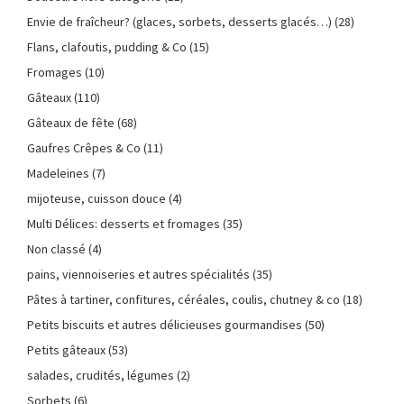
Envie de fraîcheur? (glaces, sorbets, desserts glacés…)
(28)
Flans, clafoutis, pudding & Co
(15)
Fromages
(10)
Gâteaux
(110)
Gâteaux de fête
(68)
Gaufres Crêpes & Co
(11)
Madeleines
(7)
mijoteuse, cuisson douce
(4)
Multi Délices: desserts et fromages
(35)
Non classé
(4)
pains, viennoiseries et autres spécialités
(35)
Pâtes à tartiner, confitures, céréales, coulis, chutney & co
(18)
Petits biscuits et autres délicieuses gourmandises
(50)
Petits gâteaux
(53)
salades, crudités, légumes
(2)
Sorbets
(6)