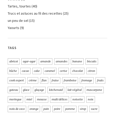
Tartes, tourtes
(40)
Trucs et astuces au fil des recettes
(25)
un peu de sel
(15)
Yaourts
(9)
TAGS
abricot
agar-agar
amande
amandes
banane
biscuits
bûche
cacao
cake
caramel
cerise
chocolat
citron
cook expert
crème
flan
fraise
framboise
fromage
fruits
gateau
glace
glaçage
kitchenaid
lait végétal
mascarpone
meringue
miel
mousse
multi délices
noisette
noix
noix de coco
orange
pain
poire
pomme
sirop
sucre