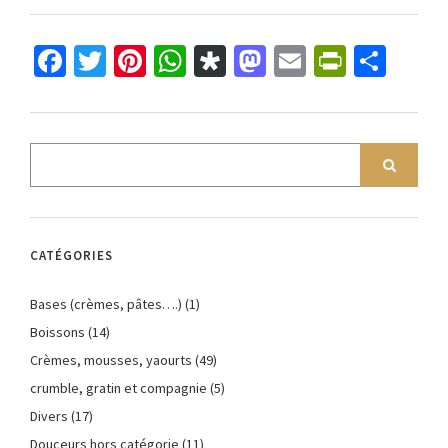
Facebook
Twitter
Pinterest
WhatsApp
Diaspora
Mastodon
Email
PrintFr
Part
CATÉGORIES
Bases (crèmes, pâtes….)
(1)
Boissons
(14)
Crèmes, mousses, yaourts
(49)
crumble, gratin et compagnie
(5)
Divers
(17)
Douceurs hors catégorie
(11)