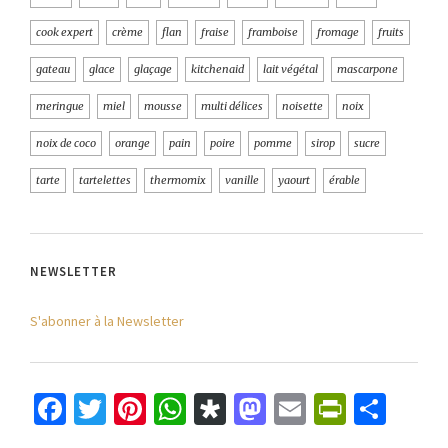
cook expert
crème
flan
fraise
framboise
fromage
fruits
gateau
glace
glaçage
kitchenaid
lait végétal
mascarpone
meringue
miel
mousse
multi délices
noisette
noix
noix de coco
orange
pain
poire
pomme
sirop
sucre
tarte
tartelettes
thermomix
vanille
yaourt
érable
NEWSLETTER
S'abonner à la Newsletter
Facebook
Twitter
Pinterest
WhatsApp
Diaspora
Mastodon
Email
PrintFr
Part