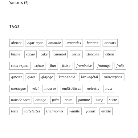
Yaourts
(9)
TAGS
abricot
agar-agar
amande
amandes
banane
biscuits
bûche
cacao
cake
caramel
cerise
chocolat
citron
cook expert
crème
flan
fraise
framboise
fromage
fruits
gateau
glace
glaçage
kitchenaid
lait végétal
mascarpone
meringue
miel
mousse
multi délices
noisette
noix
noix de coco
orange
pain
poire
pomme
sirop
sucre
tarte
tartelettes
thermomix
vanille
yaourt
érable