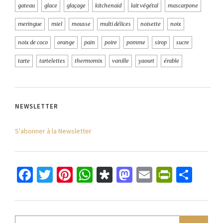
gateau
glace
glaçage
kitchenaid
lait végétal
mascarpone
meringue
miel
mousse
multi délices
noisette
noix
noix de coco
orange
pain
poire
pomme
sirop
sucre
tarte
tartelettes
thermomix
vanille
yaourt
érable
NEWSLETTER
S'abonner à la Newsletter
Facebook
Twitter
Pinterest
WhatsApp
Diaspora
Mastodon
Email
PrintFr
Part