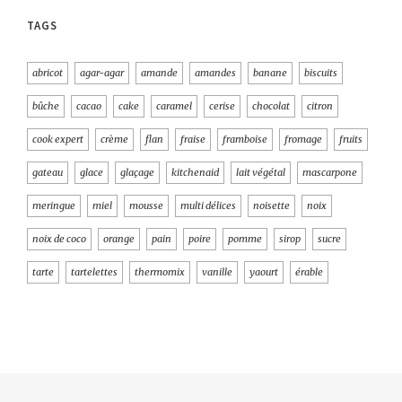
TAGS
abricot
agar-agar
amande
amandes
banane
biscuits
bûche
cacao
cake
caramel
cerise
chocolat
citron
cook expert
crème
flan
fraise
framboise
fromage
fruits
gateau
glace
glaçage
kitchenaid
lait végétal
mascarpone
meringue
miel
mousse
multi délices
noisette
noix
noix de coco
orange
pain
poire
pomme
sirop
sucre
tarte
tartelettes
thermomix
vanille
yaourt
érable