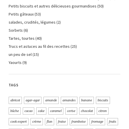
Petits biscuits et autres délicieuses gourmandises
(50)
Petits gâteaux
(53)
salades, crudités, légumes
(2)
Sorbets
(6)
Tartes, tourtes
(40)
Trucs et astuces au fil des recettes
(25)
un peu de sel
(15)
Yaourts
(9)
TAGS
abricot
agar-agar
amande
amandes
banane
biscuits
bûche
cacao
cake
caramel
cerise
chocolat
citron
cook expert
crème
flan
fraise
framboise
fromage
fruits