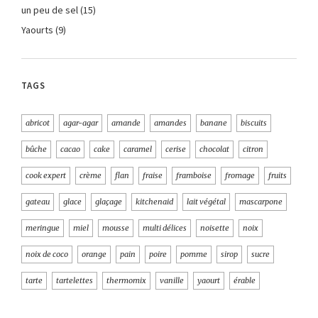
un peu de sel
(15)
Yaourts
(9)
TAGS
abricot
agar-agar
amande
amandes
banane
biscuits
bûche
cacao
cake
caramel
cerise
chocolat
citron
cook expert
crème
flan
fraise
framboise
fromage
fruits
gateau
glace
glaçage
kitchenaid
lait végétal
mascarpone
meringue
miel
mousse
multi délices
noisette
noix
noix de coco
orange
pain
poire
pomme
sirop
sucre
tarte
tartelettes
thermomix
vanille
yaourt
érable