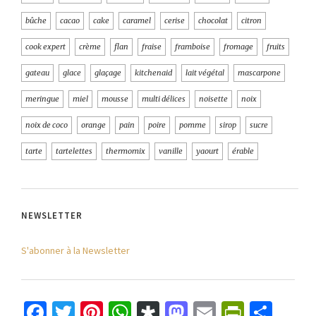
bûche
cacao
cake
caramel
cerise
chocolat
citron
cook expert
crème
flan
fraise
framboise
fromage
fruits
gateau
glace
glaçage
kitchenaid
lait végétal
mascarpone
meringue
miel
mousse
multi délices
noisette
noix
noix de coco
orange
pain
poire
pomme
sirop
sucre
tarte
tartelettes
thermomix
vanille
yaourt
érable
NEWSLETTER
S'abonner à la Newsletter
Facebook
Twitter
Pinterest
WhatsApp
Diaspora
Mastodon
Email
PrintFr
Part