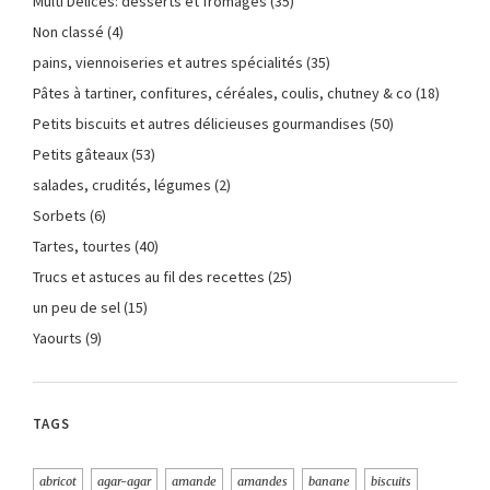
Multi Délices: desserts et fromages
(35)
Non classé
(4)
pains, viennoiseries et autres spécialités
(35)
Pâtes à tartiner, confitures, céréales, coulis, chutney & co
(18)
Petits biscuits et autres délicieuses gourmandises
(50)
Petits gâteaux
(53)
salades, crudités, légumes
(2)
Sorbets
(6)
Tartes, tourtes
(40)
Trucs et astuces au fil des recettes
(25)
un peu de sel
(15)
Yaourts
(9)
TAGS
abricot
agar-agar
amande
amandes
banane
biscuits