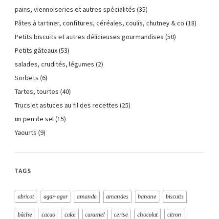
pains, viennoiseries et autres spécialités
(35)
Pâtes à tartiner, confitures, céréales, coulis, chutney & co
(18)
Petits biscuits et autres délicieuses gourmandises
(50)
Petits gâteaux
(53)
salades, crudités, légumes
(2)
Sorbets
(6)
Tartes, tourtes
(40)
Trucs et astuces au fil des recettes
(25)
un peu de sel
(15)
Yaourts
(9)
TAGS
abricot
agar-agar
amande
amandes
banane
biscuits
bûche
cacao
cake
caramel
cerise
chocolat
citron