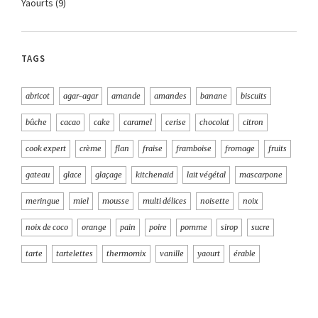
Yaourts
(9)
TAGS
abricot
agar-agar
amande
amandes
banane
biscuits
bûche
cacao
cake
caramel
cerise
chocolat
citron
cook expert
crème
flan
fraise
framboise
fromage
fruits
gateau
glace
glaçage
kitchenaid
lait végétal
mascarpone
meringue
miel
mousse
multi délices
noisette
noix
noix de coco
orange
pain
poire
pomme
sirop
sucre
tarte
tartelettes
thermomix
vanille
yaourt
érable