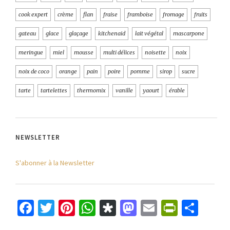
cook expert
crème
flan
fraise
framboise
fromage
fruits
gateau
glace
glaçage
kitchenaid
lait végétal
mascarpone
meringue
miel
mousse
multi délices
noisette
noix
noix de coco
orange
pain
poire
pomme
sirop
sucre
tarte
tartelettes
thermomix
vanille
yaourt
érable
NEWSLETTER
S'abonner à la Newsletter
Facebook
Twitter
Pinterest
WhatsApp
Diaspora
Mastodon
Email
PrintFr
Part