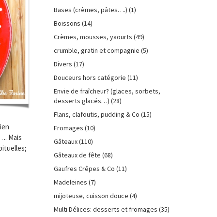
Bases (crèmes, pâtes….)
(1)
Boissons
(14)
Crèmes, mousses, yaourts
(49)
crumble, gratin et compagnie
(5)
Divers
(17)
Douceurs hors catégorie
(11)
Envie de fraîcheur? (glaces, sorbets,
desserts glacés…)
(28)
Flans, clafoutis, pudding & Co
(15)
ien
Fromages
(10)
r…. Mais
Gâteaux
(110)
bituelles;
Gâteaux de fête
(68)
Gaufres Crêpes & Co
(11)
Madeleines
(7)
mijoteuse, cuisson douce
(4)
Multi Délices: desserts et fromages
(35)