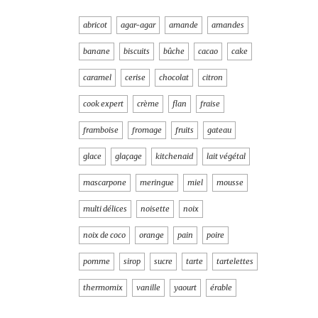
abricot
agar-agar
amande
amandes
banane
biscuits
bûche
cacao
cake
caramel
cerise
chocolat
citron
cook expert
crème
flan
fraise
framboise
fromage
fruits
gateau
glace
glaçage
kitchenaid
lait végétal
mascarpone
meringue
miel
mousse
multi délices
noisette
noix
noix de coco
orange
pain
poire
pomme
sirop
sucre
tarte
tartelettes
thermomix
vanille
yaourt
érable