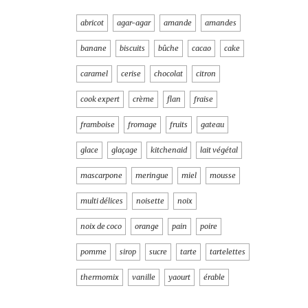
abricot
agar-agar
amande
amandes
banane
biscuits
bûche
cacao
cake
caramel
cerise
chocolat
citron
cook expert
crème
flan
fraise
framboise
fromage
fruits
gateau
glace
glaçage
kitchenaid
lait végétal
mascarpone
meringue
miel
mousse
multi délices
noisette
noix
noix de coco
orange
pain
poire
pomme
sirop
sucre
tarte
tartelettes
thermomix
vanille
yaourt
érable