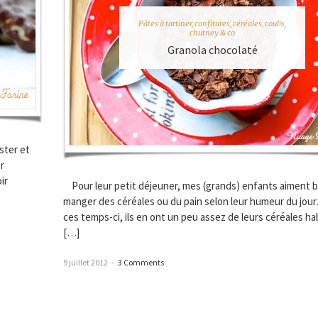
Pâtes à tartiner, confitures, céréales, coulis,
chutney & co
Granola chocolaté
ster et
r
ir
Pour leur petit déjeuner, mes (grands) enfants aiment b
manger des céréales ou du pain selon leur humeur du jou
ces temps-ci, ils en ont un peu assez de leurs céréales ha
[…]
9 juillet 2012
–
3 Comments