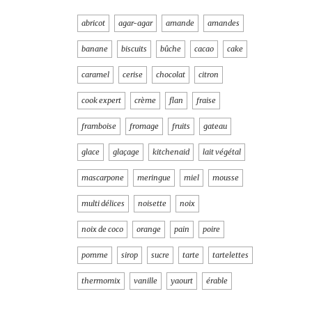
abricot
agar-agar
amande
amandes
banane
biscuits
bûche
cacao
cake
caramel
cerise
chocolat
citron
cook expert
crème
flan
fraise
framboise
fromage
fruits
gateau
glace
glaçage
kitchenaid
lait végétal
mascarpone
meringue
miel
mousse
multi délices
noisette
noix
noix de coco
orange
pain
poire
pomme
sirop
sucre
tarte
tartelettes
thermomix
vanille
yaourt
érable