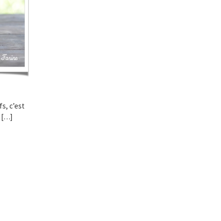
fs, c’est
 […]