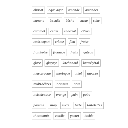
abricot
agar-agar
amande
amandes
banane
biscuits
bûche
cacao
cake
caramel
cerise
chocolat
citron
cook expert
crème
flan
fraise
framboise
fromage
fruits
gateau
glace
glaçage
kitchenaid
lait végétal
mascarpone
meringue
miel
mousse
multi délices
noisette
noix
noix de coco
orange
pain
poire
pomme
sirop
sucre
tarte
tartelettes
thermomix
vanille
yaourt
érable