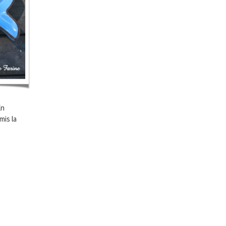
En
mis la