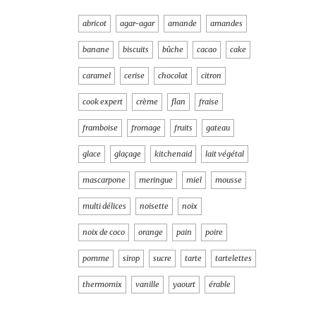
abricot
agar-agar
amande
amandes
banane
biscuits
bûche
cacao
cake
caramel
cerise
chocolat
citron
cook expert
crème
flan
fraise
framboise
fromage
fruits
gateau
glace
glaçage
kitchenaid
lait végétal
mascarpone
meringue
miel
mousse
multi délices
noisette
noix
noix de coco
orange
pain
poire
pomme
sirop
sucre
tarte
tartelettes
thermomix
vanille
yaourt
érable