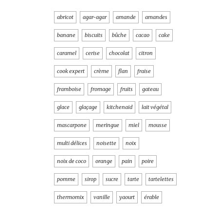
abricot
agar-agar
amande
amandes
banane
biscuits
bûche
cacao
cake
caramel
cerise
chocolat
citron
cook expert
crème
flan
fraise
framboise
fromage
fruits
gateau
glace
glaçage
kitchenaid
lait végétal
mascarpone
meringue
miel
mousse
multi délices
noisette
noix
noix de coco
orange
pain
poire
pomme
sirop
sucre
tarte
tartelettes
thermomix
vanille
yaourt
érable