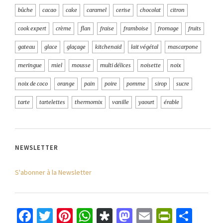
bûche
cacao
cake
caramel
cerise
chocolat
citron
cook expert
crème
flan
fraise
framboise
fromage
fruits
gateau
glace
glaçage
kitchenaid
lait végétal
mascarpone
meringue
miel
mousse
multi délices
noisette
noix
noix de coco
orange
pain
poire
pomme
sirop
sucre
tarte
tartelettes
thermomix
vanille
yaourt
érable
NEWSLETTER
S'abonner à la Newsletter
Facebook
Twitter
Pinterest
WhatsApp
Diaspora
Mastodon
Email
PrintFr
Part