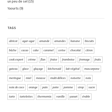
un peu de sel
(15)
Yaourts
(9)
TAGS
abricot
agar-agar
amande
amandes
banane
biscuits
bûche
cacao
cake
caramel
cerise
chocolat
citron
cook expert
crème
flan
fraise
framboise
fromage
fruits
gateau
glace
glaçage
kitchenaid
lait végétal
mascarpone
meringue
miel
mousse
multi délices
noisette
noix
noix de coco
orange
pain
poire
pomme
sirop
sucre
tarte
tartelettes
thermomix
vanille
yaourt
érable