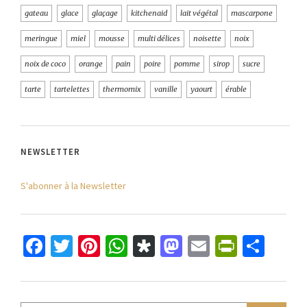
gateau
glace
glaçage
kitchenaid
lait végétal
mascarpone
meringue
miel
mousse
multi délices
noisette
noix
noix de coco
orange
pain
poire
pomme
sirop
sucre
tarte
tartelettes
thermomix
vanille
yaourt
érable
NEWSLETTER
S'abonner à la Newsletter
Facebook
Twitter
Pinterest
WhatsApp
Diaspora
Mastodon
Email
PrintFr
Part