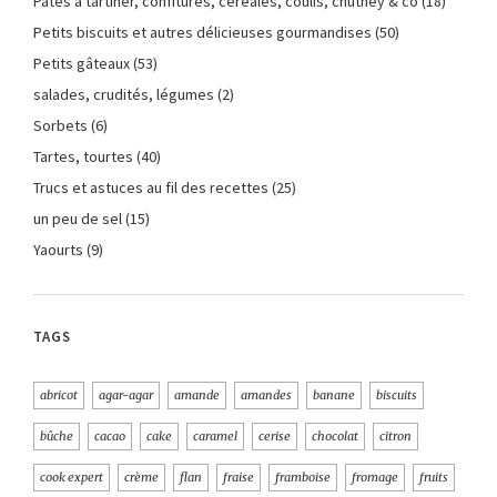
Pâtes à tartiner, confitures, céréales, coulis, chutney & co
(18)
Petits biscuits et autres délicieuses gourmandises
(50)
Petits gâteaux
(53)
salades, crudités, légumes
(2)
Sorbets
(6)
Tartes, tourtes
(40)
Trucs et astuces au fil des recettes
(25)
un peu de sel
(15)
Yaourts
(9)
TAGS
abricot
agar-agar
amande
amandes
banane
biscuits
bûche
cacao
cake
caramel
cerise
chocolat
citron
cook expert
crème
flan
fraise
framboise
fromage
fruits