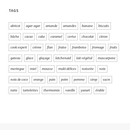
TAGS
abricot
agar-agar
amande
amandes
banane
biscuits
bûche
cacao
cake
caramel
cerise
chocolat
citron
cook expert
crème
flan
fraise
framboise
fromage
fruits
gateau
glace
glaçage
kitchenaid
lait végétal
mascarpone
meringue
miel
mousse
multi délices
noisette
noix
noix de coco
orange
pain
poire
pomme
sirop
sucre
tarte
tartelettes
thermomix
vanille
yaourt
érable