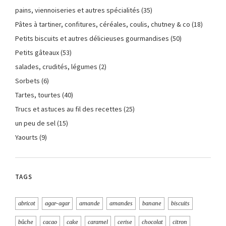
pains, viennoiseries et autres spécialités
(35)
Pâtes à tartiner, confitures, céréales, coulis, chutney & co
(18)
Petits biscuits et autres délicieuses gourmandises
(50)
Petits gâteaux
(53)
salades, crudités, légumes
(2)
Sorbets
(6)
Tartes, tourtes
(40)
Trucs et astuces au fil des recettes
(25)
un peu de sel
(15)
Yaourts
(9)
TAGS
abricot
agar-agar
amande
amandes
banane
biscuits
bûche
cacao
cake
caramel
cerise
chocolat
citron