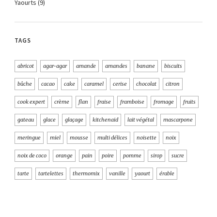
Yaourts
(9)
TAGS
abricot
agar-agar
amande
amandes
banane
biscuits
bûche
cacao
cake
caramel
cerise
chocolat
citron
cook expert
crème
flan
fraise
framboise
fromage
fruits
gateau
glace
glaçage
kitchenaid
lait végétal
mascarpone
meringue
miel
mousse
multi délices
noisette
noix
noix de coco
orange
pain
poire
pomme
sirop
sucre
tarte
tartelettes
thermomix
vanille
yaourt
érable