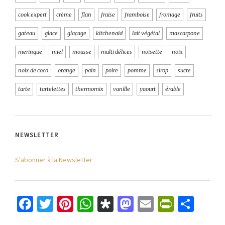
cook expert
crème
flan
fraise
framboise
fromage
fruits
gateau
glace
glaçage
kitchenaid
lait végétal
mascarpone
meringue
miel
mousse
multi délices
noisette
noix
noix de coco
orange
pain
poire
pomme
sirop
sucre
tarte
tartelettes
thermomix
vanille
yaourt
érable
NEWSLETTER
S'abonner à la Newsletter
Facebook
Twitter
Pinterest
WhatsApp
Diaspora
Mastodon
Email
PrintFr
Part