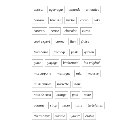
abricot
agar-agar
amande
amandes
banane
biscuits
bûche
cacao
cake
caramel
cerise
chocolat
citron
cook expert
crème
flan
fraise
framboise
fromage
fruits
gateau
glace
glaçage
kitchenaid
lait végétal
mascarpone
meringue
miel
mousse
multi délices
noisette
noix
noix de coco
orange
pain
poire
pomme
sirop
sucre
tarte
tartelettes
thermomix
vanille
yaourt
érable