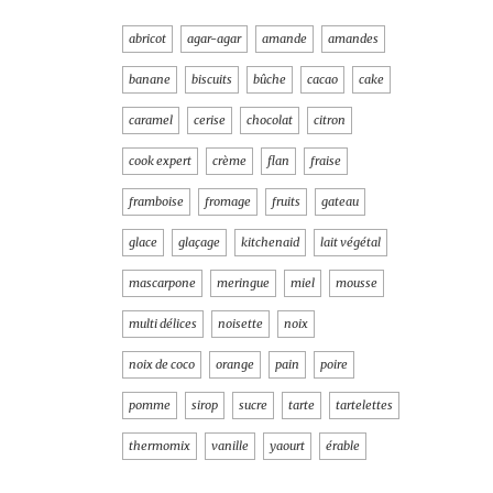
abricot
agar-agar
amande
amandes
banane
biscuits
bûche
cacao
cake
caramel
cerise
chocolat
citron
cook expert
crème
flan
fraise
framboise
fromage
fruits
gateau
glace
glaçage
kitchenaid
lait végétal
mascarpone
meringue
miel
mousse
multi délices
noisette
noix
noix de coco
orange
pain
poire
pomme
sirop
sucre
tarte
tartelettes
thermomix
vanille
yaourt
érable