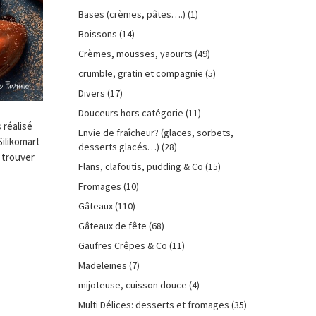
Bases (crèmes, pâtes….)
(1)
Boissons
(14)
Crèmes, mousses, yaourts
(49)
crumble, gratin et compagnie
(5)
Divers
(17)
Douceurs hors catégorie
(11)
 réalisé
Envie de fraîcheur? (glaces, sorbets,
ilikomart
desserts glacés…)
(28)
s trouver
Flans, clafoutis, pudding & Co
(15)
Fromages
(10)
Gâteaux
(110)
Gâteaux de fête
(68)
Gaufres Crêpes & Co
(11)
Madeleines
(7)
mijoteuse, cuisson douce
(4)
Multi Délices: desserts et fromages
(35)