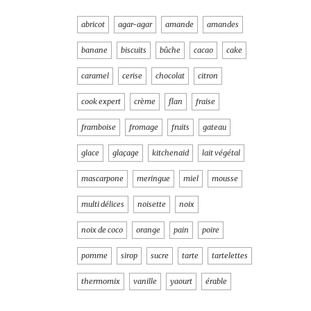
abricot
agar-agar
amande
amandes
banane
biscuits
bûche
cacao
cake
caramel
cerise
chocolat
citron
cook expert
crème
flan
fraise
framboise
fromage
fruits
gateau
glace
glaçage
kitchenaid
lait végétal
mascarpone
meringue
miel
mousse
multi délices
noisette
noix
noix de coco
orange
pain
poire
pomme
sirop
sucre
tarte
tartelettes
thermomix
vanille
yaourt
érable