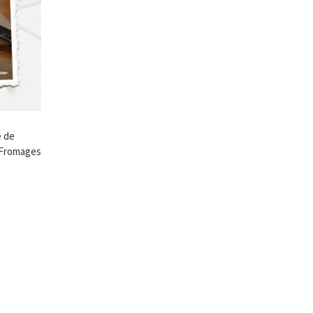
e de
 «Fromages