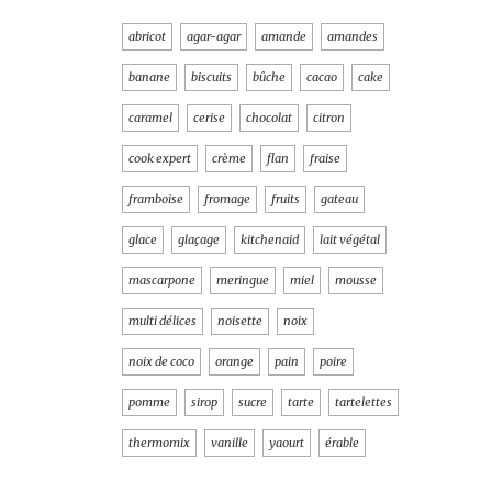
abricot
agar-agar
amande
amandes
banane
biscuits
bûche
cacao
cake
caramel
cerise
chocolat
citron
cook expert
crème
flan
fraise
framboise
fromage
fruits
gateau
glace
glaçage
kitchenaid
lait végétal
mascarpone
meringue
miel
mousse
multi délices
noisette
noix
noix de coco
orange
pain
poire
pomme
sirop
sucre
tarte
tartelettes
thermomix
vanille
yaourt
érable