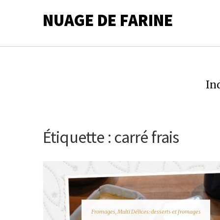
NUAGE DE FARINE
In
Étiquette :
carré frais
Fromages
,
Multi Délices: desserts et fromages