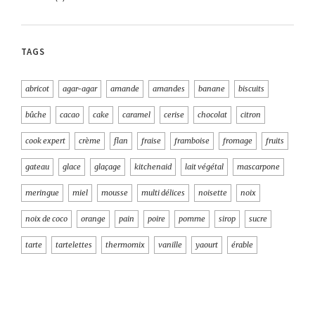
TAGS
abricot
agar-agar
amande
amandes
banane
biscuits
bûche
cacao
cake
caramel
cerise
chocolat
citron
cook expert
crème
flan
fraise
framboise
fromage
fruits
gateau
glace
glaçage
kitchenaid
lait végétal
mascarpone
meringue
miel
mousse
multi délices
noisette
noix
noix de coco
orange
pain
poire
pomme
sirop
sucre
tarte
tartelettes
thermomix
vanille
yaourt
érable