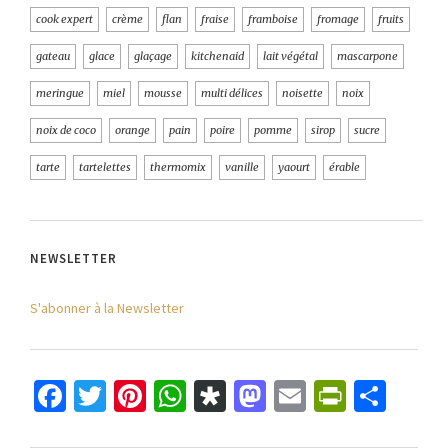
cook expert
crème
flan
fraise
framboise
fromage
fruits
gateau
glace
glaçage
kitchenaid
lait végétal
mascarpone
meringue
miel
mousse
multi délices
noisette
noix
noix de coco
orange
pain
poire
pomme
sirop
sucre
tarte
tartelettes
thermomix
vanille
yaourt
érable
NEWSLETTER
S'abonner à la Newsletter
Facebook
Twitter
Pinterest
WhatsApp
Diaspora
Mastodon
Email
PrintFr
Part